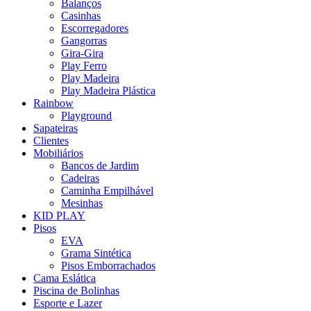
Balanços
Casinhas
Escorregadores
Gangorras
Gira-Gira
Play Ferro
Play Madeira
Play Madeira Plástica
Rainbow
Playground
Sapateiras
Clientes
Mobiliários
Bancos de Jardim
Cadeiras
Caminha Empilhável
Mesinhas
KID PLAY
Pisos
EVA
Grama Sintética
Pisos Emborrachados
Cama Eslática
Piscina de Bolinhas
Esporte e Lazer