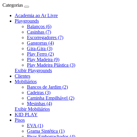
Categorias
Academia ao Ar Livre
Playgrounds
Balanços (6)
Casinhas (7)
Escorregadores (7)
Gangorras (4)
Gira-Gira (3)
Play Ferro (2)
Play Madeira (9)
Play Madeira Plástica (3)
Exibir Playgrounds
Clientes
Mobiliários
Bancos de Jardim (2)
Cadeiras (3)
Caminha Empilhável (2)
Mesinhas (4)
Exibir Mobiliários
KID PLAY
Pisos
EVA (1)
Grama Sintética (1)
Pisos Emborrachados (4)