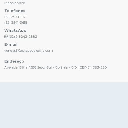
Mapa do site
Telefones
(62) 3941-1117
(62) 3541-3651
WhatsApp
(62) 9 8242-2882
E-mail
vendas5@estacaoalegria.com
Endereço
Avenida 136 nº 1.555 Setor Sul - Goiânia - GO | CEP 74.093-250