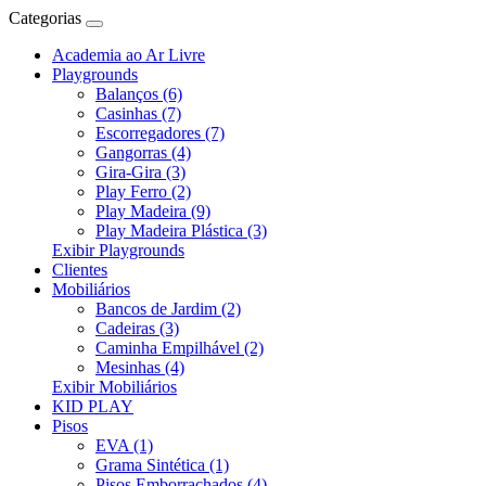
Categorias
Academia ao Ar Livre
Playgrounds
Balanços (6)
Casinhas (7)
Escorregadores (7)
Gangorras (4)
Gira-Gira (3)
Play Ferro (2)
Play Madeira (9)
Play Madeira Plástica (3)
Exibir Playgrounds
Clientes
Mobiliários
Bancos de Jardim (2)
Cadeiras (3)
Caminha Empilhável (2)
Mesinhas (4)
Exibir Mobiliários
KID PLAY
Pisos
EVA (1)
Grama Sintética (1)
Pisos Emborrachados (4)