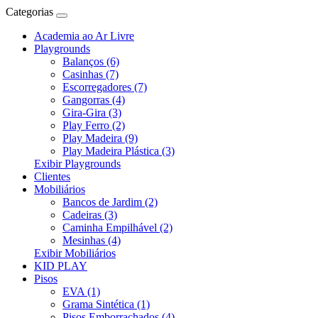
Categorias
Academia ao Ar Livre
Playgrounds
Balanços (6)
Casinhas (7)
Escorregadores (7)
Gangorras (4)
Gira-Gira (3)
Play Ferro (2)
Play Madeira (9)
Play Madeira Plástica (3)
Exibir Playgrounds
Clientes
Mobiliários
Bancos de Jardim (2)
Cadeiras (3)
Caminha Empilhável (2)
Mesinhas (4)
Exibir Mobiliários
KID PLAY
Pisos
EVA (1)
Grama Sintética (1)
Pisos Emborrachados (4)