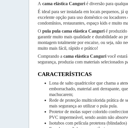
A
cama elástica Canguri
é diversão para qualqu
É ideal para ser instalada em locais pequenos, j
excelente opção para uso doméstico ou locadores 
condomínios, restaurantes, espaço kids e muito ma
O
pula pula cama elástica Canguri
é produzido 
garantir muito mais qualidade e durabilidade ao 
montagem totalmente por encaixe, ou seja, não nec
muito mais fácil, rápido e prático!
Comprando a
cama elástica Canguri
você estará
segurança, produzia com materiais selecionados par
CARACTERÍSTICAS
Lona de salto quadricolor que chama a aten
emborrachado, material anti derrapante, que
machucarem;
Rede de proteção multicolorida prática de s
mais segurança ao utilizar o pula pula.
Protetor de molas super colorido confecci
PVC impermeável, sendo assim não absorv
Isotubos com película protetora (blindados)