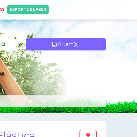
AS
ESPORTE E LAZER
0 item(s)
lástica