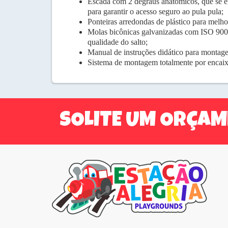
Escada com 2 degraus anatômicos, que se en
para garantir o acesso seguro ao pula pula;
Ponteiras arredondas de plástico para melho
Molas bicônicas galvanizadas com ISO 9001 
qualidade do salto;
Manual de instruções didático para monta
Sistema de montagem totalmente por encaix
SOLITE UM ORÇA