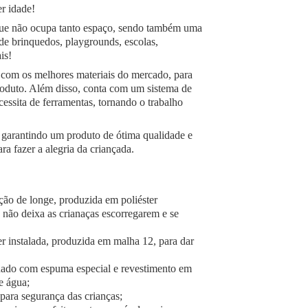
er idade!
á que não ocupa tanto espaço, sendo também uma
de brinquedos, playgrounds, escolas,
is!
com os melhores materiais do mercado, para
produto. Além disso, conta com um sistema de
essita de ferramentas, tornando o trabalho
 garantindo um produto de ótima qualidade e
a fazer a alegria da criançada.
ção de longe, produzida em poliéster
 não deixa as crianaças escorregarem e se
er instalada, produzida em malha 12, para dar
onado com espuma especial e revestimento em
e água;
 para segurança das crianças;