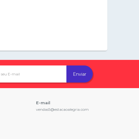
Enviar
E-mail
vendas5@estacaoalegria.com