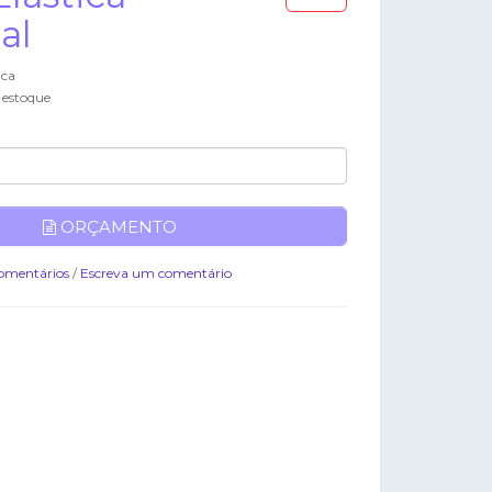
al
ica
 estoque
ORÇAMENTO
omentários
/
Escreva um comentário