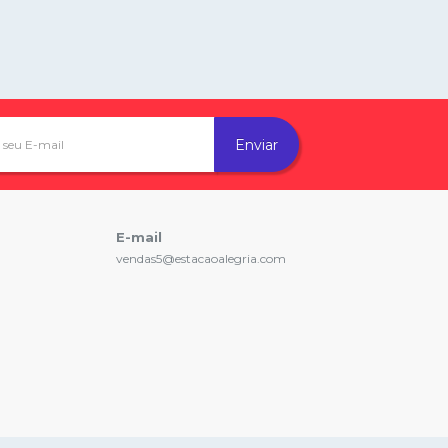
Enviar
E-mail
vendas5@estacaoalegria.com