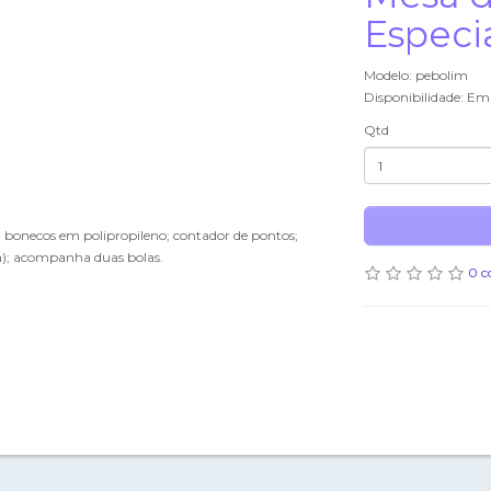
Especi
Modelo: pebolim
Disponibilidade: Em
Qtd
; bonecos em polipropileno; contador de pontos;
); acompanha duas bolas.
0 c