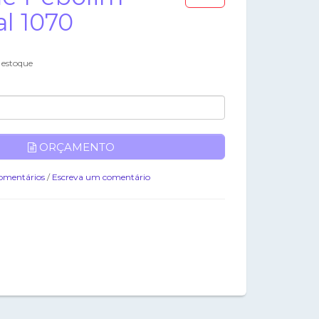
al 1070
 estoque
ORÇAMENTO
omentários
/
Escreva um comentário