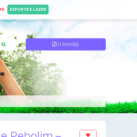
AS
ESPORTE E LAZER
0 item(s)
e Pebolim –