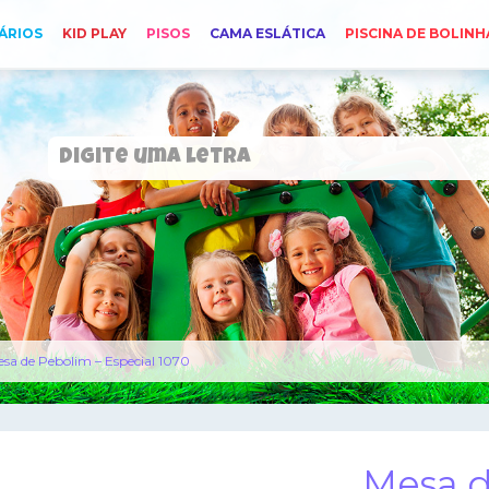
ÁRIOS
KID PLAY
PISOS
CAMA ESLÁTICA
PISCINA DE BOLINH
sa de Pebolim – Especial 1070
Mesa d