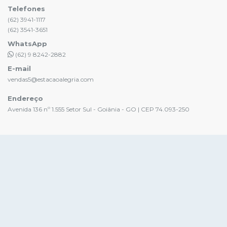
Telefones
(62) 3941-1117
(62) 3541-3651
WhatsApp
(62) 9 8242-2882
E-mail
vendas5@estacaoalegria.com
Endereço
Avenida 136 nº 1.555 Setor Sul - Goiânia - GO | CEP 74.093-250