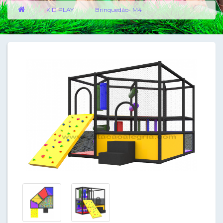
KID PLAY
Brinquedão- M4