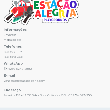
Informações
Empresa
Mapa do site
Telefones
(62) 3941-1117
(62) 3541-3651
WhatsApp
(62) 9 8242-2882
E-mail
vendas5@estacaoalegria.com
Endereço
Avenida 136 nº 1.555 Setor Sul - Goiânia - GO | CEP 74.093-250