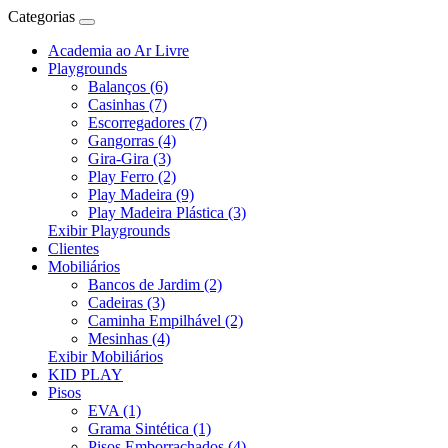
Categorias
Academia ao Ar Livre
Playgrounds
Balanços (6)
Casinhas (7)
Escorregadores (7)
Gangorras (4)
Gira-Gira (3)
Play Ferro (2)
Play Madeira (9)
Play Madeira Plástica (3)
Exibir Playgrounds
Clientes
Mobiliários
Bancos de Jardim (2)
Cadeiras (3)
Caminha Empilhável (2)
Mesinhas (4)
Exibir Mobiliários
KID PLAY
Pisos
EVA (1)
Grama Sintética (1)
Pisos Emborrachados (4)