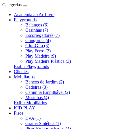
Categorias
Academia ao Ar Livre
Playgrounds
Balanços (6)
Casinhas (7)
Escorregadores (7)
Gangorras (4)
Gira-Gira (3)
Play Ferro (2)
Play Madeira (9)
Play Madeira Plástica (3)
Exibir Playgrounds
Clientes
Mobiliários
Bancos de Jardim (2)
Cadeiras (3)
Caminha Empilhável (2)
Mesinhas (4)
Exibir Mobiliários
KID PLAY
Pisos
EVA (1)
Grama Sintética (1)
Pisos Emborrachados (4)