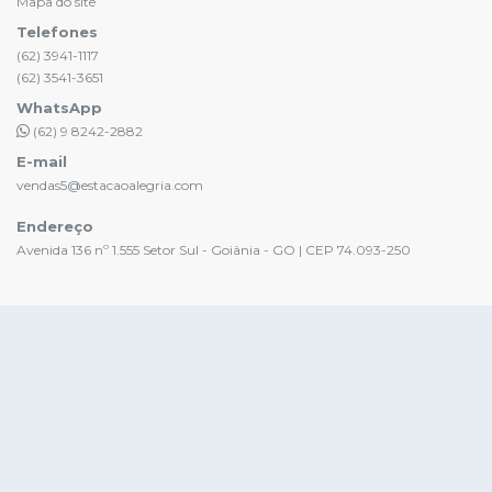
Mapa do site
Telefones
(62) 3941-1117
(62) 3541-3651
WhatsApp
(62) 9 8242-2882
E-mail
vendas5@estacaoalegria.com
Endereço
Avenida 136 nº 1.555 Setor Sul - Goiânia - GO | CEP 74.093-250