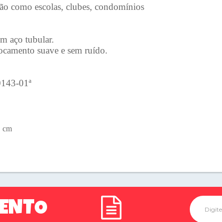
ação como escolas, clubes, condomínios
em aço tubular.
ocamento suave e sem ruído.
0143-01ª
1 cm
MENTO