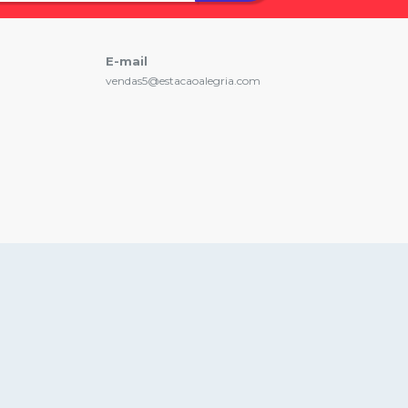
E-mail
vendas5@estacaoalegria.com