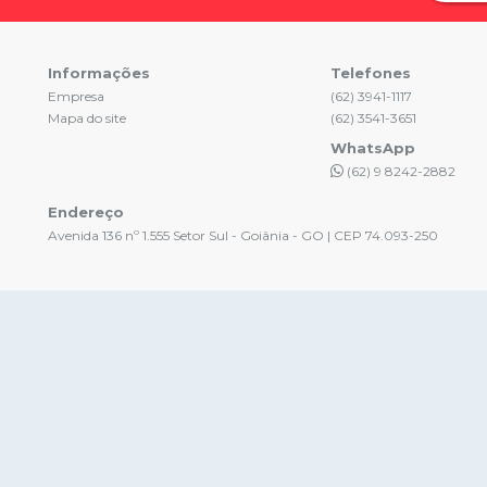
Informações
Telefones
Empresa
(62) 3941-1117
Mapa do site
(62) 3541-3651
WhatsApp
(62) 9 8242-2882
Endereço
Avenida 136 nº 1.555 Setor Sul - Goiânia - GO | CEP 74.093-250