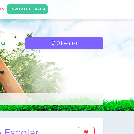
AS
ESPORTE E LAZER
0 item(s)
o Escolar