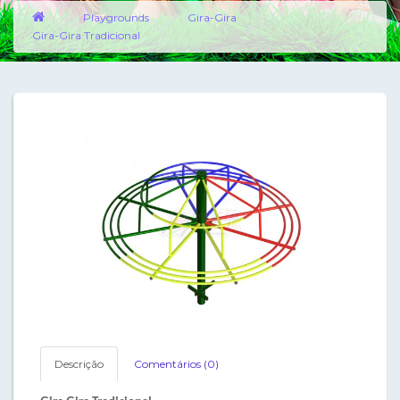
Playgrounds
Gira-Gira
Gira-Gira Tradicional
Descrição
Comentários (0)