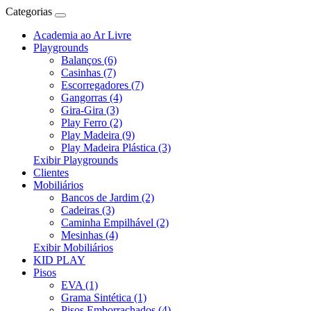
Categorias
Academia ao Ar Livre
Playgrounds
Balanços (6)
Casinhas (7)
Escorregadores (7)
Gangorras (4)
Gira-Gira (3)
Play Ferro (2)
Play Madeira (9)
Play Madeira Plástica (3)
Exibir Playgrounds
Clientes
Mobiliários
Bancos de Jardim (2)
Cadeiras (3)
Caminha Empilhável (2)
Mesinhas (4)
Exibir Mobiliários
KID PLAY
Pisos
EVA (1)
Grama Sintética (1)
Pisos Emborrachados (4)